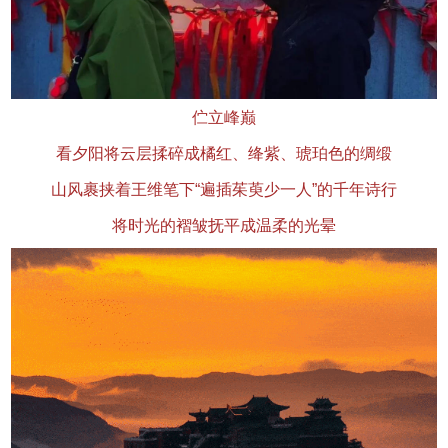
伫立峰巅
看夕阳将云层揉碎成橘红、绛紫、琥珀色的绸缎
山风裹挟着王维笔下“遍插茱萸少一人”的千年诗行
将时光的褶皱抚平成温柔的光晕