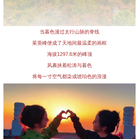
当暮色漫过太行山脉的脊线
茱萸峰便成了天地间最温柔的画框
海拔1297.6米的峰顶
风裹挟着松涛与暮色
将每一寸空气都染成琥珀色的浪漫