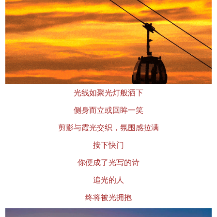
光线如聚光灯般洒下
侧身而立或回眸一笑
剪影与霞光交织，氛围感拉满
按下快门
你便成了光写的诗
追光的人
终将被光拥抱