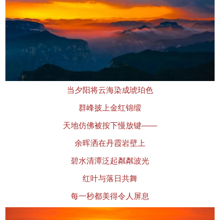
当夕阳将云海染成琥珀色
群峰披上金红锦缎
天地仿佛被按下慢放键——
余晖洒在丹霞岩壁上
碧水清潭泛起粼粼波光
红叶与落日共舞
每一秒都美得令人屏息