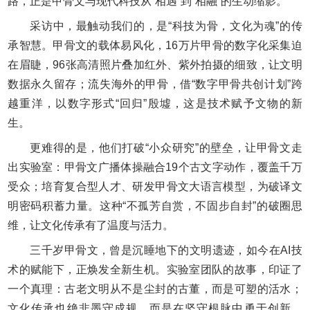
路，正是甲骨文与现代科技从“相遇”到“相融”的生动缩影。
采访中，最触动我们的，是“科技为骨，文化为魂”的传
承智慧。甲骨文的载体易风化，16万片甲骨的数字化采集迫
在眉睫，96张高清照片叠加红外、紫外拍摄的细致，让文明
数据永久留存；流失海外的甲骨，借“数字甲骨共创计划”跨
越重洋，以数字形式“回归”殷墟，这是技术赋予文物的新
生。
更难得的是，他们打破“小众研究”的壁垒，让甲骨文走
出实验室：甲骨文广播体操融合19个古文字动作，覆盖千万
受众；培育复合型人才、研发甲骨文大语言模型，为破译文
明密码积蓄力量。这种“不孤芳自赏，不固步自封”的破圈思
维，让文化传承有了温度与活力。
三千岁甲骨文，曾是沉睡地下的文明遗迹，如今在AI技
术的赋能下，正焕发全新生机。实验室团队的故事，印证了
一个真理：古老文明从不是尘封的古董，而是可塑的活水；
文化传承也绝非墨守成规，而是在坚守根脉中勇于创新。