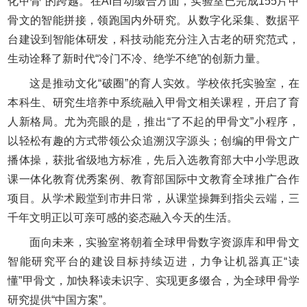
化甲骨”的跨越。在AI自动缀合方面，实验室已完成155片甲
骨文的智能拼接，领跑国内外研究。从数字化采集、数据平
台建设到智能体研发，科技动能充分注入古老的研究范式，
生动诠释了新时代“冷门不冷、绝学不绝”的创新力量。
这是推动文化“破圈”的育人实效。学校依托实验室，在
本科生、研究生培养中系统融入甲骨文相关课程，开启了育
人新格局。尤为亮眼的是，推出“了不起的甲骨文”小程序，
以轻松有趣的方式带领公众追溯汉字源头；创编的甲骨文广
播体操，获批省级地方标准，先后入选教育部大中小学思政
课一体化教育优秀案例、教育部国际中文教育全球推广合作
项目。从学术殿堂到市井日常，从课堂操舞到指尖云端，三
千年文明正以可亲可感的姿态融入今天的生活。
面向未来，实验室将朝着全球甲骨数字资源库和甲骨文
智能研究平台的建设目标持续迈进，力争让机器真正“读
懂”甲骨文，加快释读未识字、实现更多缀合，为全球甲骨学
研究提供“中国方案”。