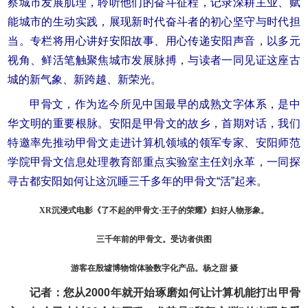
察城市发展肌理，聆听他们的奋斗征程，记录深耕主业、赋
能城市的生动实践，展现新时代奋斗者的初心坚守与时代担
当。专栏将用心讲好安阳故事、用心传递安阳声音，以多元
视角、鲜活笔触聚焦城市发展脉搏，与读者一同见证这座古
城的新气象、新跨越、新荣光。
甲骨文，作为迄今所见中国最早的成熟文字体系，是中
华文明的重要根脉。安阳是甲骨文的故乡，首期对话，我们
特邀率先推动甲骨文走进计算机领域的领军专家、安阳师范
学院甲骨文信息处理教育部重点实验室主任刘永革，一同探
寻古都安阳如何让这沉睡三千多年的甲骨文“活”起来。
XR沉浸式电影《了不起的甲骨文·王子的荣耀》妇好人物形象。
三千年前的甲骨文。受访者供图
游客在殷墟博物馆体验数字化产品。杨之甜 摄
记者：您从2000年就开始琢磨如何让计算机能打出甲骨