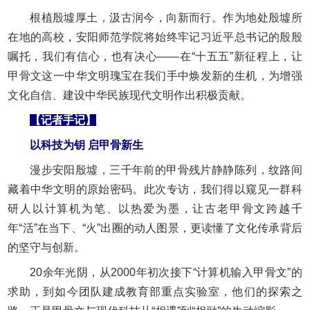
根植殷墟厚土，汲古润今，向新而行。作为地处殷墟所
在地的高校，安阳师范学院将始终牢记习近平总书记的殷殷
嘱托，我们有信心，也有决心——在“十五五”新征程上，让
甲骨文这一中华文明瑰宝在我们手中焕发新的生机，为增强
文化自信、建设中华民族现代文明作出积极贡献。
【记者手记】
以科技为钥 启甲骨新生
漫步安阳殷墟，三千年前的甲骨残片静静陈列，纹路间
藏着中华文明的原始密码。此次专访，我们得以窥见一群科
研人以计算机为笔、以热爱为墨，让古老甲骨文跨越千
年“活”在当下、“火”出圈的动人图景，更读懂了文化传承背后
的坚守与创新。
20余年光阴，从2000年初次接下“计算机输入甲骨文”的
求助，到如今团队建成教育部重点实验室，他们的探索之