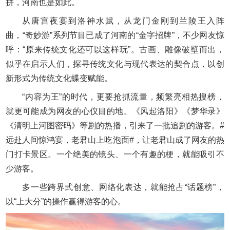
拼，河南也是如此。‌
从唐宫夜宴到洛神水赋，从龙门金刚到兰陵王入阵
曲，“奇妙游”系列节目已成了河南的“金字招牌”，不少网友惊
呼：“原来传统文化还可以这样玩”。古画、雕像破壁而出，
似乎在启示人们，探寻传统文化与现代表达的契合点，以创
新形式为传统文化蝶变赋能。
“内容为王”的时代，更要抢抓流量，频繁亮相热搜榜，
就更可能成为网友的心仪目的地。《风起洛阳》《梦华录》
《清明上河图密码》等剧的热播，引来了一批追剧的游客。#
远赴人间惊鸿宴，老君山上吃泡面#，让老君山成了网友的热
门打卡景区。一个绝美的镜头、一个有趣的梗，就能吸引不
少游客。
多一些跨界式创意、网络化表达，就能抢占“话题榜”，
以“上大分”的操作赢得游客的心。