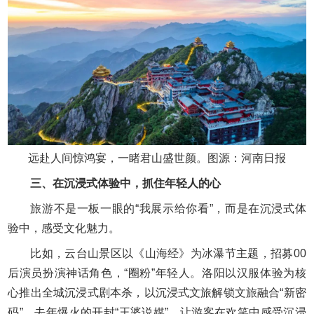
远赴人间惊鸿宴，一睹君山盛世颜。图源：河南日报
三、在沉浸式体验中，抓住年轻人的心
旅游不是一板一眼的“我展示给你看”，而是在沉浸式体
验中，感受文化魅力。
比如，云台山景区以《山海经》为冰瀑节主题，招募00
后演员扮演神话角色，“圈粉”年轻人。洛阳以汉服体验为核
心推出‌全城沉浸式剧本杀‌，以沉浸式文旅解锁文旅融合“新密
码”。去年爆火的开封“王婆说媒”，让游客在欢笑中感受沉浸