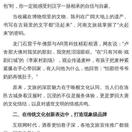
包”时，你一定能感受到汉字一脉相承的自信与自豪。
当收藏在博物馆里的文物、陈列在广阔大地上的遗产、
书写在古籍里的文字都“活起来”，河南文旅就掌握了“火起
来”的密码。
龙门石窟千年佛窟与AR黑科技精彩相遇，网友说：“卢
舍那大佛对我笑的那刻，我突然泪湿眼眶。”在“只有河南·戏
剧幻城”的《李家村剧场》，观众传递麦种，有孩子把麦种紧
紧攥在手心带回家，有人问他为什么，他回答：“怕那些爷爷
奶奶再饿肚子。”
原来，‌文旅的深层魅力在于唤醒文化认同。当人们在洛
邑古城身着汉服时，沉浸的不仅是服务体验，更是梦回大唐
的文化情结，以及对盛世文明的情感共鸣。
二、在传统文化创新表达中，打造现象级品牌
互联网时代，酒香更怕巷子深，各地文旅宣传推广都很