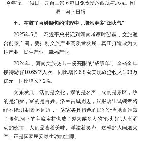
今年“五一”假日，云台山景区每日免费发放西瓜与冰棍。图
源：河南日报
五、在鼓了百姓腰包的过程中，增添更多“烟火气”
2025年5月，习近平总书记到河南考察时强调，文旅融
合前景广阔，要推动文旅产业高质量发展，真正打造成为支
柱产业、民生产业、幸福产业。
2024年，河南文旅交出一份亮眼的“成绩单”。全省全年
接待游客10.65亿人次，同比增长6.8%;实现旅游收入1.03万
亿元，同比增长7.2%。
文旅发展，活的是文化，攒的是名声，火的是景区，热
的是消费，富的是百姓。洛邑古城周边，汉服店里试装者络
绎不绝;开封景区周边，一家家各具特色的民宿让当地百姓鼓
了腰包;河南的宝藏乡村也成了越来越多人的“心头好”;人潮涌
动的夜市，人们品尝着美味、洋溢着笑声。这样的人间烟火
气，正是国泰民安最生动的注脚。