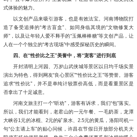
式体验的魅力。
以文创产品来吸引游客，也是有效法宝。河南博物院打
造了备受追捧的“考古盲盒”、如同身临其境的“文物修复大
师”，以及让年轻人爱不释手的“玉佩棒棒糖”等文创产品，让
人在一个个独立的“考古现场”中感受探秘历史的瞬间。
四、在“性价比之王”美誉中，将“宠客”进行到底
开封清明上河园、万岁山武侠城等景区以日均千场实景
演出为特色，得到网友“良心景区”“性价比之王”等赞誉。游客
追求“性价比”，并不是单纯计较票价高低，而是看重景区是
否拿出了十足诚意。
河南文旅主打一个“听劝”，游客有诉求，我们“包”落实。
所以，我们才能看到，老君山的一元午餐、一毛奶茶，龙潭
大峡谷1元的冰棍、2元的矿泉水、2.5元的黄瓜，洛阳司机一
句“公主请上车”的贴心问候，许昌在节假日开放部分机关大