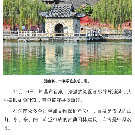
涌金亭，一亭尽览泉湖古意。
11月10日，辉县市百泉，清澈的湖面泛起阵阵涟漪，大
小泉眼如鱼吐珠，百泉喷涌盛景重现。
在河南众多全国重点文物保护单位中，百泉是仅见的由
山、水、亭、阁、庙堂组成的古典园林建筑，自古是中原名
胜。