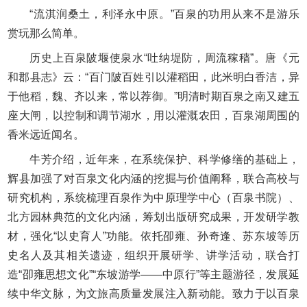
“流淇润桑土，利泽永中原。”百泉的功用从来不是游乐
赏玩那么简单。
历史上百泉陂堰使泉水“吐纳堤防，周流稼穑”。唐《元
和郡县志》云：“百门陂百姓引以灌稻田，此米明白香洁，异
于他稻，魏、齐以来，常以荐御。”明清时期百泉之南又建五
座大闸，以控制和调节湖水，用以灌溉农田，百泉湖周围的
香米远近闻名。
牛芳介绍，近年来，在系统保护、科学修缮的基础上，
辉县加强了对百泉文化内涵的挖掘与价值阐释，联合高校与
研究机构，系统梳理百泉作为中原理学中心（百泉书院）、
北方园林典范的文化内涵，筹划出版研究成果，开发研学教
材，强化“以史育人”功能。依托卲雍、孙奇逢、苏东坡等历
史名人及其相关遗迹，组织开展研学、讲学活动，联合打
造“卲雍思想文化”“东坡游学——中原行”等主题游径，发展延
续中华文脉，为文旅高质量发展注入新动能。致力于以百泉