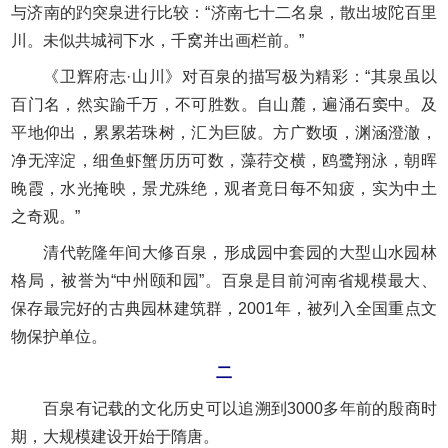
与济南的趵突泉进行比较：“济南七十二名泉，散出坡陀百里
川。未似共城祠下水，千窝并出画栏前。”
《卫辉府志·山川》对百泉的描写极为精彩：“其泉虽以
百门名，然实踰千万，不可胜数。自山麓，遍涌石窦中。及
平地仰出，累累若珠树，汇为巨陂。方广数顷，渊涵澄澈，
净无滓淀，细鱼虾蟹历历可数，藻荇交横，鸥鹭翔泳，朝晖
晚霞，水光掩映，景尤殊绝，观者竟日每不知疲，实为中土
之奇观。”
清代乾隆年间大修百泉，形成园中套园的大型山水园林
格局，被誉为“中州颐和园”。百泉是目前河南省规模最大、
保存最完好的古典园林建筑群，2001年，被列入全国重点文
物保护单位。
二
百泉有记载的文化历史可以追溯到3000多年前的殷商时
期，大规模建设开始于隋唐。