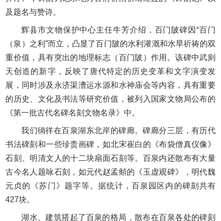
及题名与赞诗。
辉县市文物保护中心主任牛芳介绍，百门陂碑因“百门
（泉）之利”而立，凸显了百门陂的水利灌溉和水旱祈祷的双
重价值，具有突出的地理标志（百门陂）作用。该碑中武则
天创造的新字，反映了唐代特定的历史变革和文字演变发
展，同时涉及永济渠漕运水源和水神庙会等内容，具有重要
的历史、文化及书法等研究价值，被列入国家文物局公布的
《第一批古代名碑名刻文物名录》中。
我们徜徉在百泉湖东北岸的碑廊。碑廊分三层，有历代
书法碑刻和一些珍贵画碑，如北宋崔白的《布袋僧真仪像》
石刻、明清文人的十二块扇面石刻等。百泉内还散布有大量
古今名人题咏石刻，如元代赵孟頫的《玉虚观碑》，明代魏
元贞的《苏门》题字等。据统计，百泉园区内的碑刻共有
427块。
湖水、建筑搭起了百泉的格局，散布在百泉各处的碑刻