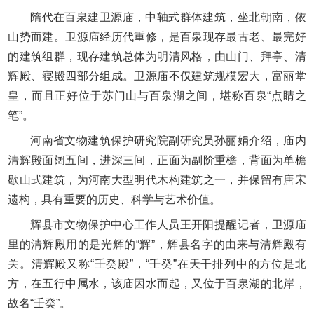
隋代在百泉建卫源庙，中轴式群体建筑，坐北朝南，依
山势而建。卫源庙经历代重修，是百泉现存最古老、最完好
的建筑组群，现存建筑总体为明清风格，由山门、拜亭、清
辉殿、寝殿四部分组成。卫源庙不仅建筑规模宏大，富丽堂
皇，而且正好位于苏门山与百泉湖之间，堪称百泉“点睛之
笔”。
河南省文物建筑保护研究院副研究员孙丽娟介绍，庙内
清辉殿面阔五间，进深三间，正面为副阶重檐，背面为单檐
歇山式建筑，为河南大型明代木构建筑之一，并保留有唐宋
遗构，具有重要的历史、科学与艺术价值。
辉县市文物保护中心工作人员王开阳提醒记者，卫源庙
里的清辉殿用的是光辉的“辉”，辉县名字的由来与清辉殿有
关。清辉殿又称“壬癸殿”，“壬癸”在天干排列中的方位是北
方，在五行中属水，该庙因水而起，又位于百泉湖的北岸，
故名“壬癸”。