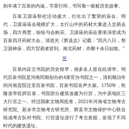
则丰满了百泉的内涵，字里行间，书写着一桩桩历史故事。
百泉卫源庙祭祀活动盛大，衍生出了繁荣的庙会。明
代，卫源庙庙会规模扩大，太行山中的药材大量进入交易会
场，四方商贾，纷纷与会购买。卫源庙的庙会逐渐演变成为
百泉四月药材大会。清道光《辉县志》记载：“四月八日，祭
卫源神庙，四方贸易者皆到。南北药材，亦聚十余日始散。”
三
百泉内设立书院的历史很早，很多名人曾在此讲学。明
代百泉书院是河南同期创办的4座官办书院之一，清初顺治年
间河南贡院迁至百泉书院，百泉书院名声大振。1750年，乾
隆皇帝驻跸百泉，书院部分建筑改建为行宫，为中原地区三
大行宫之一。经过国家文物局批准，2021年河南省文物考古
研究院、新乡市文物考古研究所、辉县市文物保护中心联合
组成考古队对书院、行宫遗址进行了考古发掘，发现了不同
时代的建筑遗址。