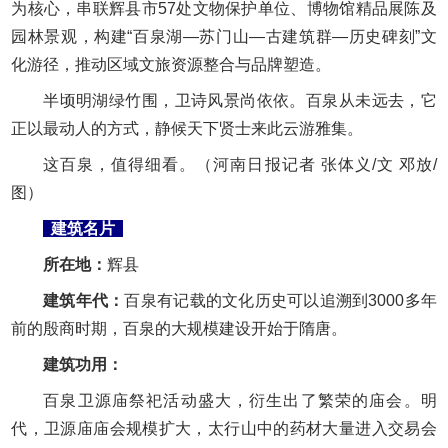
为核心，串联辉县市57处文物保护单位、博物馆精品展陈及
园林景观，构建“百泉湖—苏门山—古建筑群—历史碑刻”文
化游径，推动区域文旅资源整合与品牌塑造。
半顷明湖绿竹围，卫诗风景尚依依。百泉从未远去，它
正以最动人的方式，静候天下贤士来此云游雅集。
这百泉，值得细看。（河南日报记者 张体义/文 邓放/
图）
建筑名片
所在地：
辉县
建筑年代：
百泉有记载的文化历史可以追溯到3000多年
前的殷商时期，百泉的大规模建设开始于隋唐。
建筑功用：
百泉卫源庙祭祀活动盛大，衍生出了繁荣的庙会。明
代，卫源庙庙会规模扩大，太行山中的药材大量进入交易会