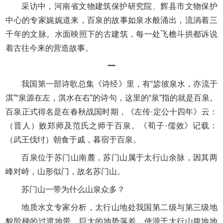
采访中，河南省文物建筑保护研究院、辉县市文物保护
中心的专家娓娓道来，百泉的故事如泉水般涌出，流淌着三
千年的文脉。水面映照下的古建筑，每一处飞檐斗拱都诉说
着古往今来的营造故事。
一
我国第一部诗歌总集《诗经》里，有“毖彼泉水，亦流于
淇”“泉源在左，淇水在右”的诗句，这里的“泉”指的就是百泉。
百泉正式得名是在春秋战国时期，《左传·定公十四年》云：
（晋人）败郑师及范氏之师于百泉。《荀子·儒效》记载：
（武王伐纣）朝食于戚，暮宿于百泉。
百泉位于苏门山南麓，苏门山属于太行山余脉，因其两
峰对峙，山形似门，故名苏门山。
苏门山一带为什么山泉众多？
地质水文专家分析，太行山地处我国第二级与第三级地
貌阶梯的过渡地带，巨大的地势落差，使源于太行山腹地地