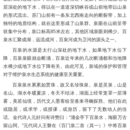
层深处的地下水，得以在一道道深切峡谷或山前地带以山泉
的形式流出。苏门山前有一条东北西南走向的断裂带，加上
独特的地质结构，就在这里形成了山泉群。泉眼在山前呈带
状集中分布，泉口标高85米左右，其他区域泉眼则稀少。百
泉水汇聚成湖，远流成河，百泉河成为卫河的源头之一。
百泉的水源是太行山深处的地下水，如果地下水位下
降，百泉泉眼就会断涌，百泉近年来的几次断涌都和当地降
水稀少或地下水位下降有关。由此可见，泉域的保护和管理
对于维护泉水生态系统的健康至关重要。
百泉泉水累累如贯珠，故又名珍珠泉。泉是灵泉，山是
名山。湖水冬暖夏凉，冬天不结冰，湖面上经常笼罩一层薄
雾，美若仙境，历代文人墨客纷至沓来寻幽探胜。他们在此
或隐居，或求学，或授课，或游历，留下了无数动人的佳
话。金代诗人元好问有诗赞曰：“涌金亭下百泉水，海眼万古
留山阿。”元代词人王磐在《百门泉二首（其一）》中将百泉