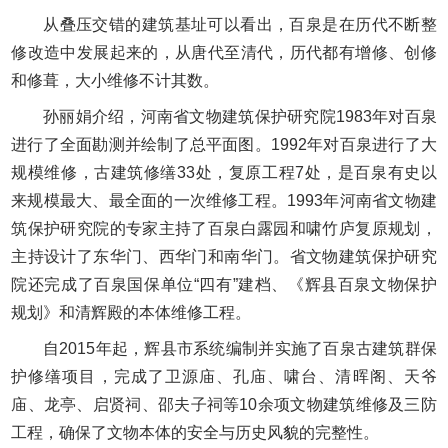
从叠压交错的建筑基址可以看出，百泉是在历代不断整
修改造中发展起来的，从唐代至清代，历代都有增修、创修
和修葺，大小维修不计其数。
孙丽娟介绍，河南省文物建筑保护研究院1983年对百泉
进行了全面勘测并绘制了总平面图。1992年对百泉进行了大
规模维修，古建筑修缮33处，复原工程7处，是百泉有史以
来规模最大、最全面的一次维修工程。1993年河南省文物建
筑保护研究院的专家主持了百泉白露园和啸竹庐复原规划，
主持设计了东华门、西华门和南华门。省文物建筑保护研究
院还完成了百泉国保单位“四有”建档、《辉县百泉文物保护
规划》和清辉殿的本体维修工程。
自2015年起，辉县市系统编制并实施了百泉古建筑群保
护修缮项目，完成了卫源庙、孔庙、啸台、清晖阁、天爷
庙、龙亭、启贤祠、邵夫子祠等10余项文物建筑维修及三防
工程，确保了文物本体的安全与历史风貌的完整性。