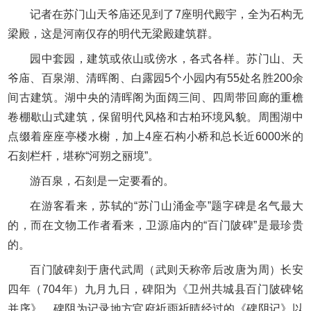
记者在苏门山天爷庙还见到了7座明代殿宇，全为石构无
梁殿，这是河南仅存的明代无梁殿建筑群。
园中套园，建筑或依山或傍水，各式各样。苏门山、天
爷庙、百泉湖、清晖阁、白露园5个小园内有55处名胜200余
间古建筑。湖中央的清晖阁为面阔三间、四周带回廊的重檐
卷棚歇山式建筑，保留明代风格和古柏环境风貌。周围湖中
点缀着座座亭楼水榭，加上4座石构小桥和总长近6000米的
石刻栏杆，堪称“河朔之丽境”。
游百泉，石刻是一定要看的。
在游客看来，苏轼的“苏门山涌金亭”题字碑是名气最大
的，而在文物工作者看来，卫源庙内的“百门陂碑”是最珍贵
的。
百门陂碑刻于唐代武周（武则天称帝后改唐为周）长安
四年（704年）九月九日，碑阳为《卫州共城县百门陂碑铭
并序》，碑阴为记录地方官府祈雨祈晴经过的《碑阴记》以