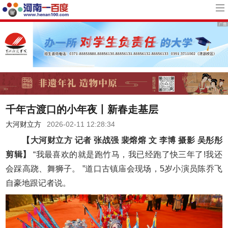
千年古渡口的小年夜丨新春走基层
大河财立方
2026-02-11 12:28:34
【大河财立方 记者 张战强 裴熔熔 文 李博 摄影 吴彤彤
剪辑】
“我最喜欢的就是跑竹马，我已经跑了快三年了!我还
会踩高跷、舞狮子。 ”道口古镇庙会现场，5岁小演员陈乔飞
自豪地跟记者说。