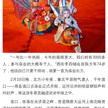
“一年比一年热闹，今年的规模更大。我们村有3000多
人，参与庙会的大概有千人。”西街李四铺会首陈大爷74岁
了，他说自己只要干得动，就要一直为庙会出力。
2月10日晚，北方小年夜，豫北平原朔气袭人，千年渡
口——滑县道口古庙会正式开闹，运河沿岸的喧嚣锣鼓声和
叫好声，将这深冬寒意融进浓浓年味之中。
道口，坐落在永济渠之畔，曾是隋唐大运河上南北物资