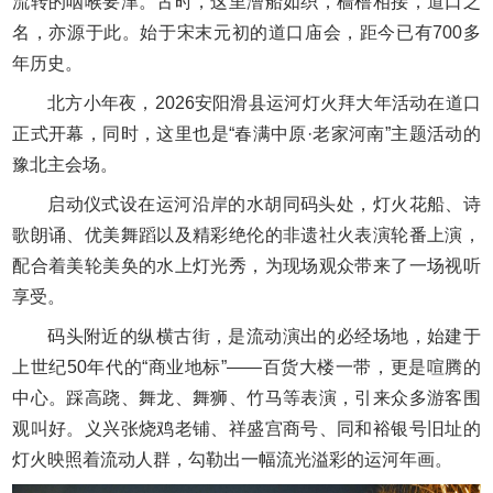
流转的咽喉要津。古时，这里漕船如织，樯橹相接，道口之
名，亦源于此。始于宋末元初的道口庙会，距今已有700多
年历史。
北方小年夜，2026安阳滑县运河灯火拜大年活动在道口
正式开幕，同时，这里也是“春满中原·老家河南”主题活动的
豫北主会场。
启动仪式设在运河沿岸的水胡同码头处，灯火花船、诗
歌朗诵、优美舞蹈以及精彩绝伦的非遗社火表演轮番上演，
配合着美轮美奂的水上灯光秀，为现场观众带来了一场视听
享受。
码头附近的纵横古街，是流动演出的必经场地，始建于
上世纪50年代的“商业地标”——百货大楼一带，更是喧腾的
中心。踩高跷、舞龙、舞狮、竹马等表演，引来众多游客围
观叫好。义兴张烧鸡老铺、祥盛宫商号、同和裕银号旧址的
灯火映照着流动人群，勾勒出一幅流光溢彩的运河年画。