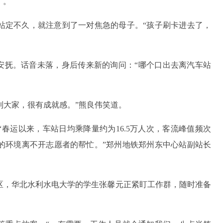
了。
站定不久，就注意到了一对焦急的母子。“孩子刷卡进去了，
心安抚。话音未落，身后传来新的询问：“哪个口出去离汽车站
到大家，很有成就感。”熊良伟笑道。
春运以来，车站日均乘降量约为16.5万人次，客流峰值频次
的环境离不开志愿者的帮忙。”郑州地铁郑州东中心站副站长
区，华北水利水电大学的学生张馨元正紧盯工作群，随时准备