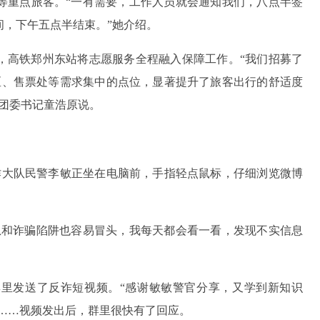
孕等重点旅客。“一有需要，工作人员就会通知我们，八点半签
间，下午五点半结束。”她介绍。
，高铁郑州东站将志愿服务全程融入保障工作。“我们招募了
区、售票处等需求集中的点位，显著提升了旅客出行的舒适度
团委书记童浩原说。
反诈大队民警李敏正坐在电脑前，手指轻点鼠标，仔细浏览微博
息和诈骗陷阱也容易冒头，我每天都会看一看，发现不实信息
里发送了反诈短视频。“感谢敏敏警官分享，又学到新知识
”……视频发出后，群里很快有了回应。