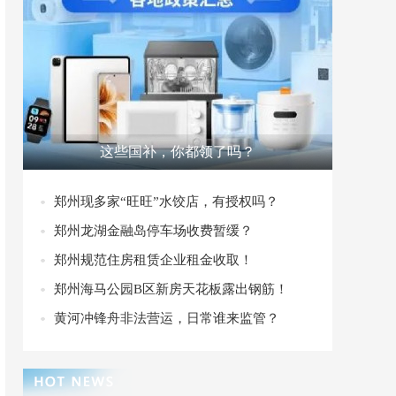
这些国补，你都领了吗？
郑州现多家“旺旺”水饺店，有授权吗？
郑州龙湖金融岛停车场收费暂缓？
郑州规范住房租赁企业租金收取！
郑州海马公园B区新房天花板露出钢筋！
黄河冲锋舟非法营运，日常谁来监管？