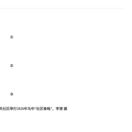
①
②
③
社区举行2026年马年“社区春晚”。李谱 摄