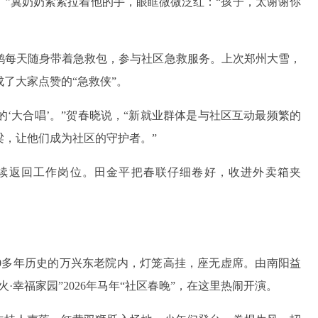
”冀奶奶紧紧拉着他的手，眼眶微微泛红：“孩子，太谢谢你
鹤每天随身带着急救包，参与社区急救服务。上次郑州大雪，
了大家点赞的“急救侠”。
的‘大合唱’。”贺春晓说，“新就业群体是与社区互动最频繁的
梁，让他们成为社区的守护者。”
续返回工作岗位。田金平把春联仔细卷好，收进外卖箱夹
00多年历史的万兴东老院内，灯笼高挂，座无虚席。由南阳益
·幸福家园”2026年马年“社区春晚”，在这里热闹开演。