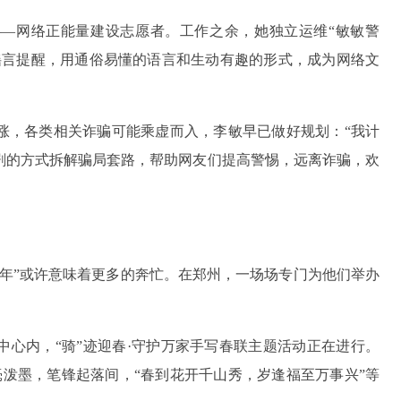
—网络正能量建设志愿者。工作之余，她独立运维“敏敏警
谣言提醒，用通俗易懂的语言和生动有趣的形式，成为网络文
涨，各类相关诈骗可能乘虚而入，李敏早已做好规划：“我计
剧的方式拆解骗局套路，帮助网友们提高警惕，远离诈骗，欢
“年”或许意味着更多的奔忙。在郑州，一场场专门为他们举办
中心内，“骑”迹迎春·守护万家手写春联主题活动正在进行。
泼墨，笔锋起落间，“春到花开千山秀，岁逢福至万事兴”等