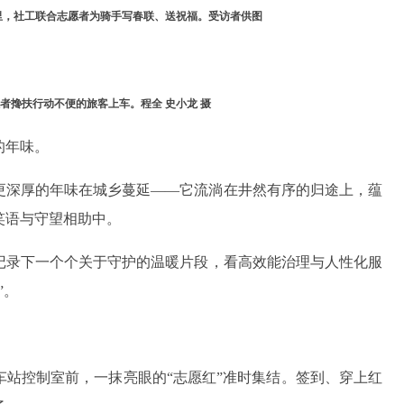
里，社工联合志愿者为骑手写春联、送祝福。受访者供图
者搀扶行动不便的旅客上车。程全 史小龙 摄
的年味。
更深厚的年味在城乡蔓延——它流淌在井然有序的归途上，蕴
笑语与守望相助中。
记录下一个个关于守护的温暖片段，看高效能治理与人性化服
”。
站车站控制室前，一抹亮眼的“志愿红”准时集结。签到、穿上红