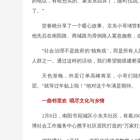
的电话，有啥想买的、家里东西坏了，随时找我。
了。”
贺春晓分享了一个暖心故事。京东小哥堵世
他先后在南阳路、商城路为滑倒路人紧急施救，成
“社会治理不是政府的‘独角戏’，而是所有人
人群之一。通过这样的活动，我们希望能搭建桥
天色渐晚，外卖订单高峰将至，小哥们陆
层。“就等过年贴上啦！”他对这个年满是期待。
一曲邻里欢 唱尽文化与乡情
2月8日，南阳市宛城区小东关社区，有着2
博社会工作服务中心携手社区居民打造的“万家灯火