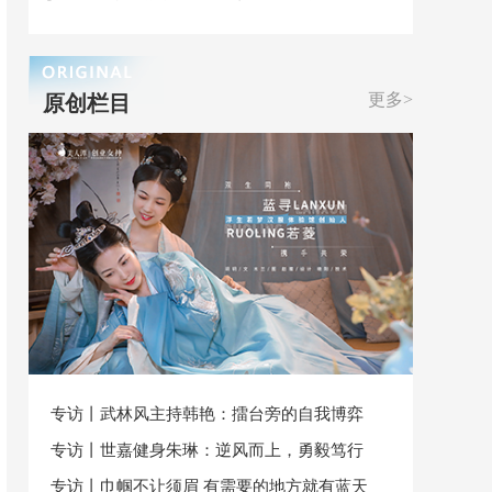
更多>
原创栏目
专访丨武林风主持韩艳：擂台旁的自我博弈
专访丨世嘉健身朱琳：逆风而上，勇毅笃行
专访丨巾帼不让须眉 有需要的地方就有蓝天