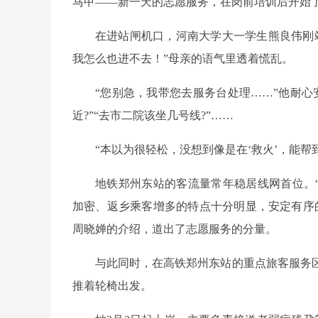
马甲——新一天的志愿服务，在岗前培训后开始
在进站闸机口，河南大学大一学生熊良伟刚
我怎么也进不去！”母亲的语气里透着慌乱。
“您别急，我带您去服务台处理……”他耐
近?”“去市二院该坐几号线?”……
“本以为很轻松，没想到像是在‘救火’，能帮
地铁郑州东站的客流量常年稳居线网首位。“
加密、返乡乘客增多的特点十分明显，安定有序
周晓婵的介绍，道出了志愿服务的分量。
与此同时，在高铁郑州东站的重点旅客服务
推着轮椅出发。