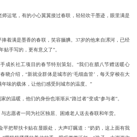
老师运笔，有的小心翼翼接过春联，轻轻吹干墨迹，眼里满是
平捧着满是墨香的春联，笑容腼腆。37岁的他来自漯河，已经
年贴手写的，更有意义了”。
骑手成长社工项目的春节特别策划。“我们在腊八节赠送暖心
春晓介绍，“新就业群体是城市的‘毛细血管’，每天穿梭在大
满年味的载体，让他们感受到城市的温度。”
家的温暖，他们的身份也渐渐从“路过者”变成“参与者”。
，与志愿者一同为社区独居、困难老人送去春联和年货。
田金平把帮扶卡贴在显眼处，大声叮嘱道：“奶奶，这上面有我