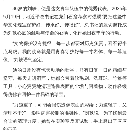
36岁的刘轶，便是这支青年队伍中的优秀代表。2025年
5月19日，习近平总书记在龙门石窟考察时强调“要把这些中
华文化瑰宝保护好、传承好、传播好”。总书记的殷切嘱托成
为刘轶心底的触动与使命的召唤，化作她日夜坚守的行动。
“文物保护没有捷径，每一步都要对历史负责，容不得半
点马虎。我的使命就是用青春守护好每一寸岩体、每一尊造
像。”刘轶语气坚定。
她的日常没有惊天动地的壮举，只有日复一日的精细与
坚守。每天走进洞窟，她都会带着软毛刷、洗耳球、竹签等
工具，小心翼翼地清理造像表面的尘垢与附着物，动作轻缓
得仿佛在呵护一件易碎的珍宝。
“力道重了，可能会损伤造像表面的彩绘；力道轻了，又
清理不干净，影响病害检测的准确性。”刘轶说，为了找到最
合适的清理力度，她曾在实验室反复试验，手上磨出了厚厚
的茧子。