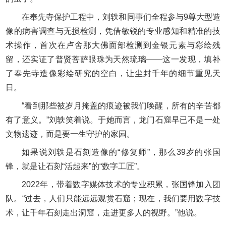
在奉先寺保护工程中，刘轶和同事们全程参与9尊大型造
像的病害调查与无损检测，凭借敏锐的专业感知和精准的技
术操作，首次在卢舍那大佛面部检测到金银元素与彩绘残
留，还实证了普贤菩萨眼珠为天然琉璃——这一发现，填补
了奉先寺造像彩绘研究的空白，让尘封千年的细节重见天
日。
“看到那些被岁月掩盖的痕迹被我们唤醒，所有的辛苦都
有了意义。”刘轶笑着说。于她而言，龙门石窟早已不是一处
文物遗迹，而是要一生守护的家园。
如果说刘轶是石刻造像的“修复师”，那么39岁的张国
锋，就是让石刻“活起来”的“数字工匠”。
2022年，带着数字媒体技术的专业积累，张国锋加入团
队。“过去，人们只能远远观赏石窟；现在，我们要用数字技
术，让千年石刻走出洞窟，走进更多人的视野。”他说。