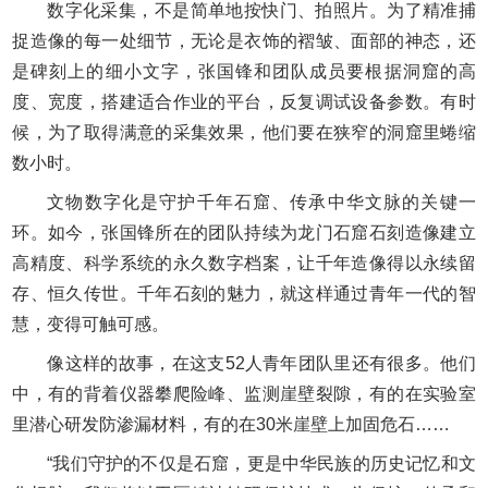
数字化采集，不是简单地按快门、拍照片。为了精准捕
捉造像的每一处细节，无论是衣饰的褶皱、面部的神态，还
是碑刻上的细小文字，张国锋和团队成员要根据洞窟的高
度、宽度，搭建适合作业的平台，反复调试设备参数。有时
候，为了取得满意的采集效果，他们要在狭窄的洞窟里蜷缩
数小时。
文物数字化是守护千年石窟、传承中华文脉的关键一
环。如今，张国锋所在的团队持续为龙门石窟石刻造像建立
高精度、科学系统的永久数字档案，让千年造像得以永续留
存、恒久传世。千年石刻的魅力，就这样通过青年一代的智
慧，变得可触可感。
像这样的故事，在这支52人青年团队里还有很多。他们
中，有的背着仪器攀爬险峰、监测崖壁裂隙，有的在实验室
里潜心研发防渗漏材料，有的在30米崖壁上加固危石……
“我们守护的不仅是石窟，更是中华民族的历史记忆和文