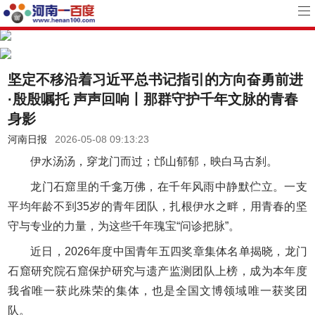
坚定不移沿着习近平总书记指引的方向奋勇前进
·殷殷嘱托 声声回响丨那群守护千年文脉的青春
身影
河南日报
2026-05-08 09:13:23
伊水汤汤，穿龙门而过；邙山郁郁，映白马古刹。
龙门石窟里的千龛万佛，在千年风雨中静默伫立。一支
平均年龄不到35岁的青年团队，扎根伊水之畔，用青春的坚
守与专业的力量，为这些千年瑰宝“问诊把脉”。
近日，2026年度中国青年五四奖章集体名单揭晓，龙门
石窟研究院石窟保护研究与遗产监测团队上榜，成为本年度
我省唯一获此殊荣的集体，也是全国文博领域唯一获奖团
队。