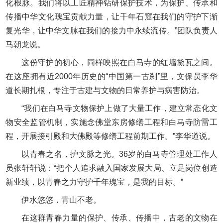
化根脉。我们将以工匠精神钻研保护技术，为保护、传承和
传播中华文化瑰宝贡献力量，让千年石窟在我们的守护下渐
复光华，让中华文脉在我们的接力中永续流传。”团队负责人
马朝龙说。
这份守护的初心，同样映照在白马寺的红墙黛瓦之间。
在这座拥有近2000年历史的“中国第一古刹”里，文保员李华
道长期扎根，专注于古建与文物的日常养护与病害防治。
“我们在白马寺文物保护上做了大量工作，建立常态化文
物安全监管机制，实施念佛堂东房修缮工程和白马寺防雷工
程，开展接引殿和大佛殿等修缮工程前期工作。”李华道说。
以青春之名，护文脉之光。36岁的白马寺管理处工作人
员张轩轩说：“把个人追求融入国家发展大局、立足岗位创造
新业绩，以青春之力守护千年瑰宝，是我的目标。”
伊水悠悠，青山不老。
在这群青春力量的保护、传承、传播中，古老的文物在