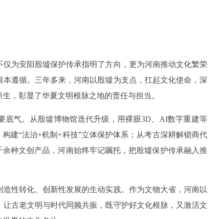
不仅为安阳殷墟保护传承指明了方向，更为河南推动文化繁荣
根本遵循。三年多来，河南以殷墟为支点，扛起文化使命，深
新生，彰显了华夏文明根脉之地的责任与担当。
要底气。从殷墟博物馆迭代升级，用裸眼3D、AI数字重建等
，构建“法治+机制+科技”立体保护体系；从考古深耕解锁商代
千余种文创产品，河南始终牢记嘱托，把殷墟保护传承融入推
创造性转化、创新性发展的生动实践。作为文物大省，河南以
，让古老文明与时代同频共振，既守护好文化根脉，又激活文