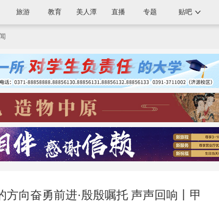
旅游
教育
美人潭
直播
专题
贴吧
闻
方向奋勇前进·殷殷嘱托 声声回响丨甲