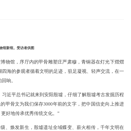
物馆新馆。受访者供图
殷墟博物馆，序厅内的甲骨雕塑庄严肃穆，青铜器在灯光下熠熠
五湖四海的参观者循着文明的足迹，驻足凝视、轻声交流，在一
的回响。
一周，习近平总书记就来到安阳殷墟，仔细了解殷墟考古发掘历程
的甲骨文为我们保存3000年前的文字，把中国信史向上推进
作，更好地传承优秀传统文化。”
升级、焕发新生，殷墟遗址全域蝶变、薪火相传，千年文明在