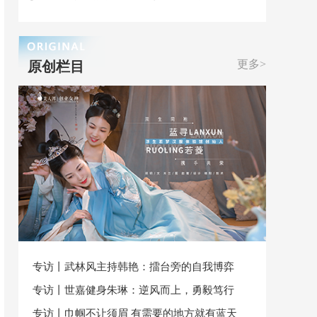
更多>
原创栏目
专访丨武林风主持韩艳：擂台旁的自我博弈
专访丨世嘉健身朱琳：逆风而上，勇毅笃行
专访丨巾帼不让须眉 有需要的地方就有蓝天