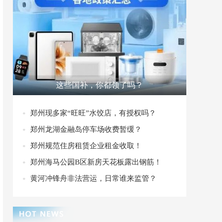
这些国补，你都领了吗？
郑州现多家“旺旺”水饺店，有授权吗？
郑州龙湖金融岛停车场收费暂缓？
郑州规范住房租赁企业租金收取！
郑州海马公园B区新房天花板露出钢筋！
黄河冲锋舟非法营运，日常谁来监管？