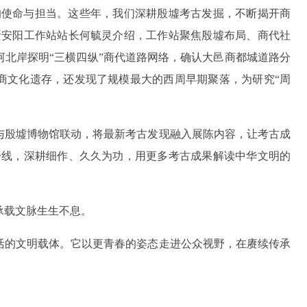
的使命与担当。这些年，我们深耕殷墟考古发掘，不断揭开商
所安阳工作站站长何毓灵介绍，工作站聚焦殷墟布局、商代社
北岸探明“三横四纵”商代道路网络，确认大邑商都城道路分
商文化遗存，还发现了规模最大的西周早期聚落，为研究“周
与殷墟博物馆联动，将最新考古发现融入展陈内容，让考古成
一线，深耕细作、久久为功，用更多考古成果解读中华文明的
承载文脉生生不息。
活的文明载体。它以更青春的姿态走进公众视野，在赓续传承