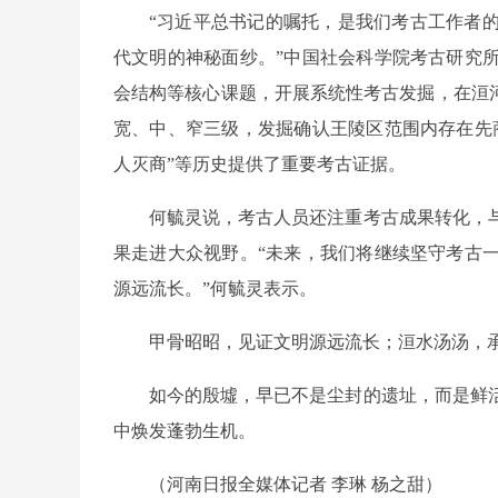
“习近平总书记的嘱托，是我们考古工作者
代文明的神秘面纱。”中国社会科学院考古研究
会结构等核心课题，开展系统性考古发掘，在洹河
宽、中、窄三级，发掘确认王陵区范围内存在先
人灭商”等历史提供了重要考古证据。
何毓灵说，考古人员还注重考古成果转化，
果走进大众视野。“未来，我们将继续坚守考古
源远流长。”何毓灵表示。
甲骨昭昭，见证文明源远流长；洹水汤汤，
如今的殷墟，早已不是尘封的遗址，而是鲜
中焕发蓬勃生机。
（河南日报全媒体记者 李琳 杨之甜）