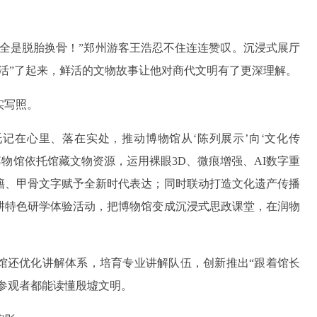
完全是脱胎换骨！”郑州游客王浩忍不住连连赞叹。沉浸式展厅
活”了起来，鲜活的文物故事让他对商代文明有了更深理解。
实写照。
托记在心里、落在实处，推动博物馆从‘陈列展示’向‘文化传
博物馆依托馆藏文物资源，运用裸眼3D、微痕增强、AI数字重
籍、甲骨文字赋予全新时代表达；同时联动打造文化遗产传播
耕特色研学体验活动，把博物馆变成沉浸式思政课堂，在润物
馆还优化讲解体系，培育专业讲解队伍，创新推出“跟着馆长
的参观者都能读懂殷墟文明。