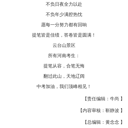
不负日夜全力以赴
不负年少满腔热忱
愿每一分努力都有回响
提笔皆是佳绩，答卷皆是圆满！
云台山景区
所有河南考生：
提笔从容，合笔无悔
翻过此山，天地辽阔
中考加油，我们顶峰相见！
【责任编辑：牛尚 】
【内容审核：靳静波 】
【总编辑：黄念念 】